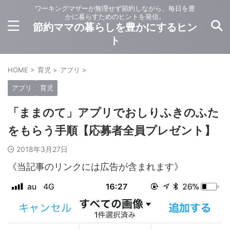
ワーキングマザーが無理せず節約しながら、毎日を豊
かに暮らすためのヒントを発信。
節約ママの暮らしを豊かにするヒン
ト
HOME
>
育児
>
アプリ
>
アプリ
育児
「ままのて」アプリでおしりふきのふた
をもらう手順【応募者全員プレゼント】
2018年3月27日
《当記事のリンクには広告が含まれます》