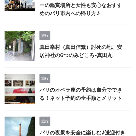
ーの鑑賞場所と女性も安心なおすす
めのパリ市内への帰り方♪
旅行
真田幸村（真田信繁）討死の地、安
居神社の6つのみどころ-真田丸
旅行
パリのオペラ座の予約は自分ででき
る！ネット予約の全手順とメリット
旅行
パリの夜景を安全に楽しむ♪送迎付き